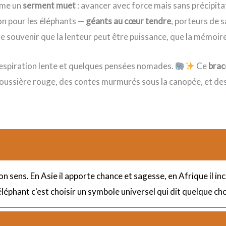
mme un
serment muet
: avancer avec force mais sans précipitat
ion pour les éléphants —
géants au cœur tendre
, porteurs de s
 souvenir que la lenteur peut être puissance, que la mémoire
e respiration lente et quelques pensées nomades.
Ce
brac
a poussière rouge, des contes murmurés sous la canopée, et de
n sens. En Asie il apporte chance et sagesse, en Afrique il inc
éléphant c'est choisir un symbole universel qui dit quelque ch