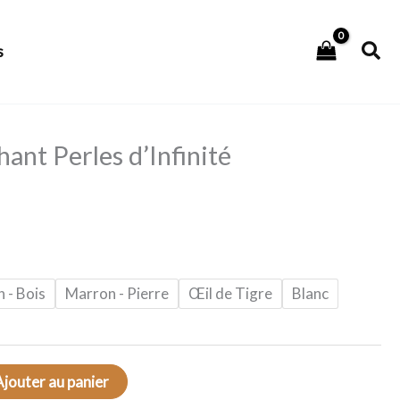
Rec
s
hant Perles d’Infinité
 - Bois
Marron - Pierre
Œil de Tigre
Blanc
Ajouter au panier