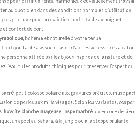
nsé pour offrir un rendu harmonieux et visuellement travaill
ter au quotidien dans des conditions normales d’utilisation
plus pratique pour un maintien confortable au poignet
e et confort de port
ymbolique
, bohème et naturelle à votre tenue
it un bijou facile à associer avec d’autres accessoires aux to
ne personne attirée par les bijoux inspirés de la nature et de 
itez l’eau ou les produits chimiques pour préserver l’aspect d
t sacré
, petit colosse solaire aux gravures précises, muse pac
ession de perles aux mille visages. Selon les variantes, ces p
s
,
howlite blanche nuageuse
,
jaspe marbré
, ou encore de pierr
ique, un appel au Sahara, à la jungle ou à la steppe brûlante.