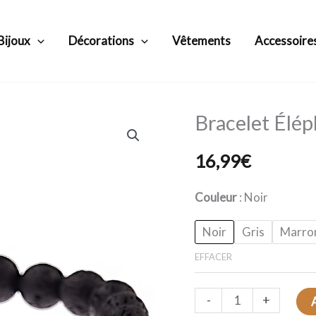
Bijoux
Décorations
Vêtements
Accessoire
Bracelet Élép
quantité
de
16,99
€
Bracelet
Éléphant
Couleur
Noir
Perles
d'Infinité
Noir
Gris
Marron
EFFACER
-
+