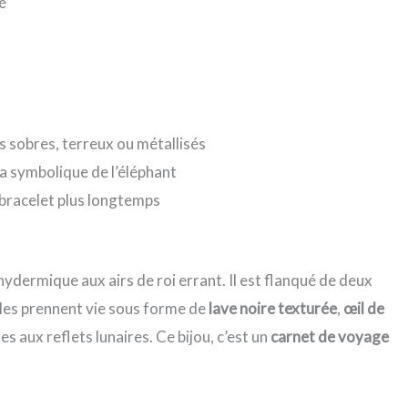
é
ns sobres, terreux ou métallisés
la symbolique de l’éléphant
u bracelet plus longtemps
hydermique aux airs de roi errant. Il est flanqué de deux
erles prennent vie sous forme de
lave noire texturée
,
œil de
es aux reflets lunaires. Ce bijou, c’est un
carnet de voyage