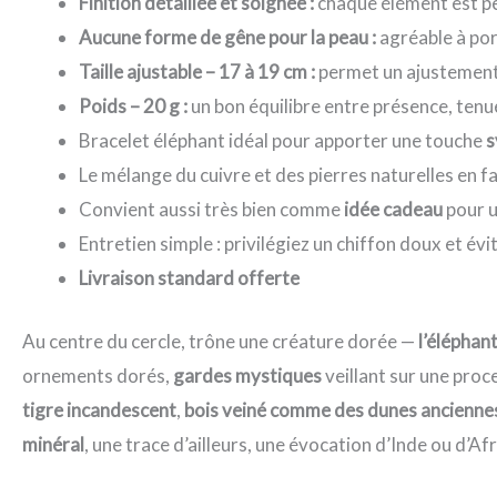
Finition détaillée et soignée :
chaque élément est pe
Aucune forme de gêne pour la peau :
agréable à por
Taille ajustable – 17 à 19 cm :
permet un ajustement 
Poids – 20 g :
un bon équilibre entre présence, tenu
Bracelet éléphant idéal pour apporter une touche
s
Le mélange du cuivre et des pierres naturelles en fa
Convient aussi très bien comme
idée cadeau
pour u
Entretien simple : privilégiez un chiffon doux et év
Livraison standard offerte
Au centre du cercle, trône une créature dorée —
l’éléphan
ornements dorés,
gardes mystiques
veillant sur une proc
tigre incandescent
,
bois veiné comme des dunes ancienne
minéral
, une trace d’ailleurs, une évocation d’Inde ou d’Afr