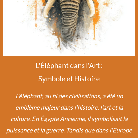
L'Éléphant dans l'Art :
Symbole et Histoire
L'éléphant, au fil des civilisations, a été un
emblème majeur dans l'histoire, l'art et la
culture. En Égypte Ancienne, il symbolisait la
puissance et la guerre. Tandis que dans l'Europe