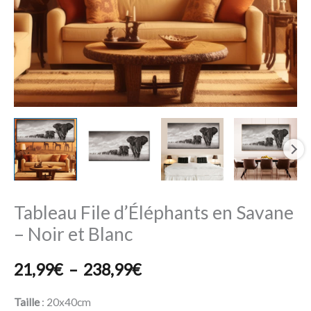
et
Blanc
Tableau File d’Éléphants en Savane
– Noir et Blanc
21,99
€
–
238,99
€
Taille
20x40cm