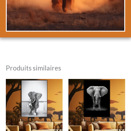
Produits similaires
Plage
Plage
de
de
prix :
prix :
21,99€
18,99€
à
à
71,99€
43,99€