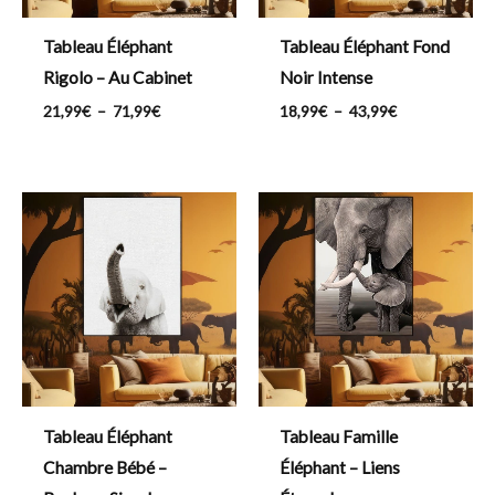
Tableau Éléphant
Tableau Éléphant Fond
Rigolo – Au Cabinet
Noir Intense
21,99
€
–
71,99
€
18,99
€
–
43,99
€
Plage
Plage
de
de
prix :
prix :
23,99€
21,99€
à
à
91,99€
168,99€
Tableau Éléphant
Tableau Famille
Chambre Bébé –
Éléphant – Liens