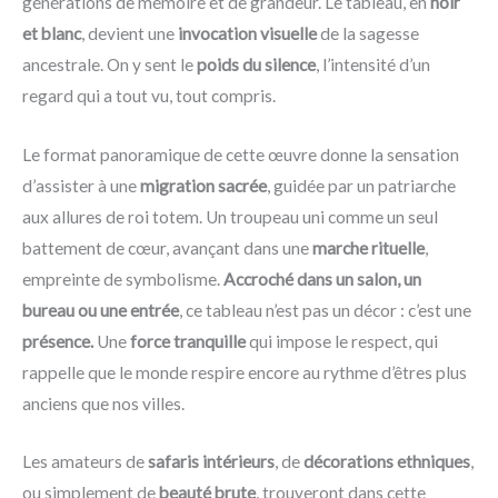
générations de mémoire et de grandeur. Le tableau, en
noir
et blanc
, devient une
invocation visuelle
de la sagesse
ancestrale. On y sent le
poids du silence
, l’intensité d’un
regard qui a tout vu, tout compris.
Le format panoramique de cette œuvre donne la sensation
d’assister à une
migration sacrée
, guidée par un patriarche
aux allures de roi totem. Un troupeau uni comme un seul
battement de cœur, avançant dans une
marche rituelle
,
empreinte de symbolisme.
Accroché dans un salon, un
bureau ou une entrée
, ce tableau n’est pas un décor : c’est une
présence.
Une
force tranquille
qui impose le respect, qui
rappelle que le monde respire encore au rythme d’êtres plus
anciens que nos villes.
Les amateurs de
safaris intérieurs
, de
décorations ethniques
,
ou simplement de
beauté brute
, trouveront dans cette